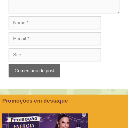
Nome
E-
mail
Site
Promoções em destaque