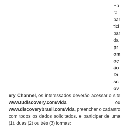
Pa
ra
par
tici
par
da
pr
om
oç
ão
Di
sc
ov
ery Channel
, os interessados deverão acessar o site
www.tudiscovery.com/vida
ou
www.discoverybrasil.com/vida
, preencher o cadastro
com todos os dados solicitados, e participar de uma
(1), duas (2) ou três (3) formas: