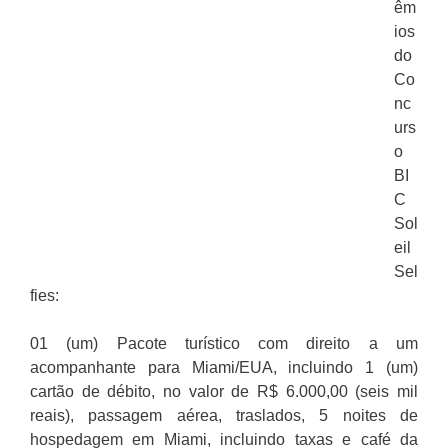
êm
ios
do
Co
nc
urs
o
BI
C
Sol
eil
Sel
fies:
01 (um) Pacote turístico com direito a um
acompanhante para Miami/EUA, incluindo 1 (um)
cartão de débito, no valor de R$ 6.000,00 (seis mil
reais), passagem aérea, traslados, 5 noites de
hospedagem em Miami, incluindo taxas e café da