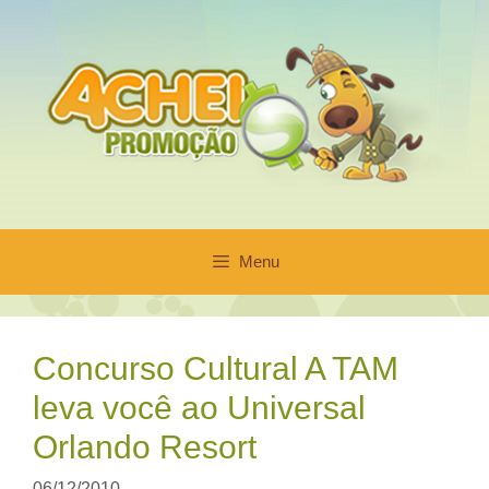
Pular
para
o
conteúdo
Menu
Concurso Cultural A TAM
leva você ao Universal
Orlando Resort
06/12/2010