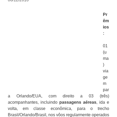
Pr
êm
ios
:
01
(u
ma
)
via
ge
m
par
a Orlando/EUA, com direito a 03 (três)
acompanhantes, incluindo
passagens aéreas
, ida e
volta, em classe econômica, para o trecho
Brasil/Orlando/Brasil, nos vôos regularmente operados