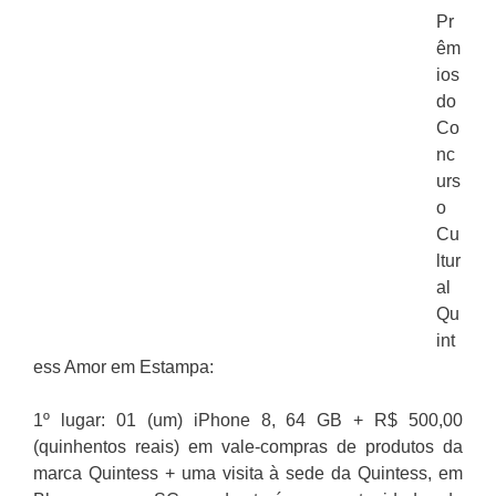
Pr
êm
ios
do
Co
nc
urs
o
Cu
ltur
al
Qu
int
ess Amor em Estampa:
1º lugar: 01 (um) iPhone 8, 64 GB + R$ 500,00
(quinhentos reais) em vale-compras de produtos da
marca Quintess + uma visita à sede da Quintess, em