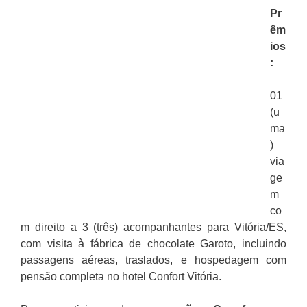
Pr
êm
ios
:
01
(u
ma
)
via
ge
m
co
m direito a 3 (três) acompanhantes para Vitória/ES,
com visita à fábrica de chocolate Garoto, incluindo
passagens aéreas, traslados, e hospedagem com
pensão completa no hotel Confort Vitória.