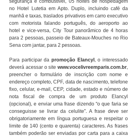
segurança e combustível, 05 noites de hospedagem
no Hotel Lutetia em Apto. Duplo, incluindo café da
manhã e taxas, traslados privativos em carro executivo
com motorista falando português, do aeroporto ao
hotel e vice-versa, City Tour panorâmico de 4 horas
para 2 pessoas, passeio de Bateaux-Mouches no Rio
Sena com jantar, para 2 pessoas.
Para participar da
promoção Elancyl
, o interessado
deverá acessar o site
www.vocelivreemparis.com.br
,
preencher o formulário de inscrição com nome e
endereço completo, CPF, data de nascimento, telefone
fixo, celular, e-mail, CEP, cidade, estado e número de
nota fiscal de compra de um produto Elancyl
(opcional), e enviar uma frase dizendo “o que faria se
conseguisse se livrar da celulite”. A frase deve ser
obrigatoriamente em língua portuguesa e respeitar o
limite de 140 (cento e quarenta) caracteres. As frases
também poderão ser enviadas por carta para a caixa