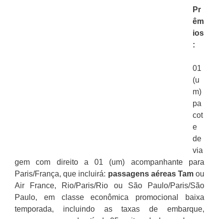
Pr
êm
ios
:
01
(u
m)
pa
cot
e
de
via
gem com direito a 01 (um) acompanhante para
Paris/França, que incluirá:
passagens aéreas Tam
ou
Air France, Rio/Paris/Rio ou São Paulo/Paris/São
Paulo, em classe econômica promocional baixa
temporada, incluindo as taxas de embarque,