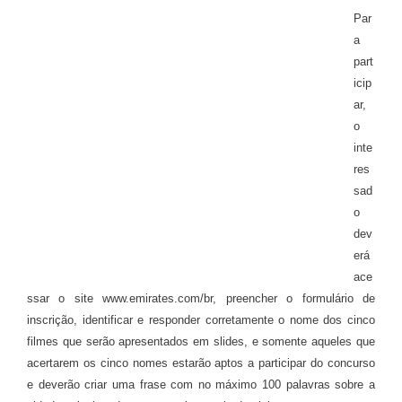
Par
a
part
icip
ar,
o
inte
res
sad
o
dev
erá
ace
ssar o site www.emirates.com/br, preencher o formulário de
inscrição, identificar e responder
corretamente
o nome dos cinco
filmes que serão apresentados em slides, e somente aqueles que
acertarem os cinco nomes estarão aptos a participar do concurso
e deverão criar uma frase com no máximo 100 palavras sobre a