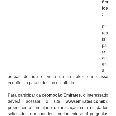
êm
ios
:
02
(do
is)
pa
ss
ag
en
s
aéreas de ida e volta da Emirates em classe
econômica para o destino escolhido.
Para participar da
promoção
Emirates
, o interessado
deverá acessar o site
www.emirates.com/br
,
preencher o formulário de inscrição com os dados
solicitados, e responder corretamente as 4 perguntas