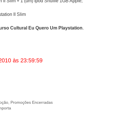
 II Slim + 1 (um) Ipod Shuffle 1GB Apple;
ation II Slim
rso Cultural Eu Quero Um Playstation
.
2010 às 23:59:59
oção
,
Promoções Encerradas
mporta