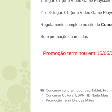
1° lugar: 01 (um) Vídeo Game Playstation
2° e 3º lugar: 01 (um) Vídeo Game Playst
Regulamento completo no site do
Concu
Sem promoções parecidas
Promoção terminou em 15/05/
Categorias
Concurso cultural
,
Ipod/Ipad/Tablet
,
Prom
Concurso Cultural ESPN HD Nada Mais I
Promoção Terra Dia das Mães