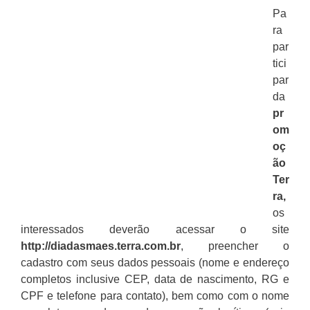
Pa
ra
par
tici
par
da
pr
om
oç
ão
Ter
ra,
os
interessados deverão acessar o site
http://diadasmaes.terra.com.br
, preencher o
cadastro com seus dados pessoais (nome e endereço
completos inclusive CEP, data de nascimento, RG e
CPF e telefone para contato), bem como com o nome