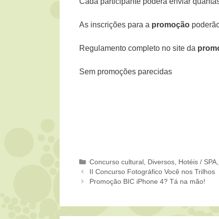
Cada participante poderá enviar quantas
As inscrições para a
promoção
poderão
Regulamento completo no site da
promo
Sem promoções parecidas
Categorias
Concurso cultural
,
Diversos
,
Hotéis / SPA
II Concurso Fotográfico Você nos Trilhos
Promoção BIC iPhone 4? Tá na mão!