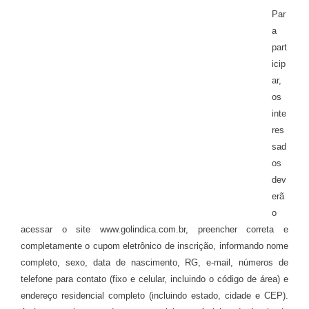
Par
a
part
icip
ar,
os
inte
res
sad
os
dev
erã
o
acessar o site www.golindica.com.br, preencher correta e
completamente o cupom eletrônico de inscrição, informando nome
completo, sexo, data de nascimento, RG, e-mail, números de
telefone para contato (fixo e celular, incluindo o código de área) e
endereço residencial completo (incluindo estado, cidade e CEP).