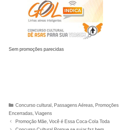
Sem promoções parecidas
Categorias
Concurso cultural
,
Passagens Aéreas
,
Promoções
Encerradas
,
Viagens
Promoção Mãe, Você é Essa Coca-Cola Toda
Concurso Cultural Porque se sujar faz bem