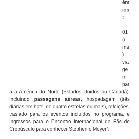
êm
ios
:
01
(u
ma
)
via
ge
m
par
a a América do Norte (Estados Unidos ou Canadá),
incluindo
passagens aéreas
, hospedagem (três
diárias em hotel de quatro estrelas ou mais), refeições,
traslado para os eventos incluídos no programa, e
ingressos para o Encontro Internacional de Fãs de
Crepúsculo para conhecer Stephenie Meyer”;