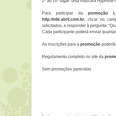
2º ao 10º lugar: uma máscara Hypnôse P
Para participar da
promoção L
http://elle.abril.com.br
, clicar no ca
solicitados, e responder à pergunta: “Q
Cada participante poderá enviar quantas
As inscrições para a
promoção
poderão 
Regulamento completo no site da
promo
Sem promoções parecidas