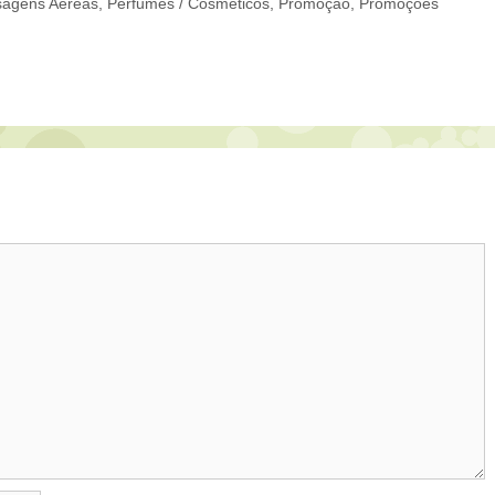
sagens Aéreas
,
Perfumes / Cosméticos
,
Promoção
,
Promoções