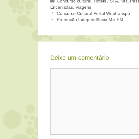
Categorias
Concurso cultural
,
Hotéis / SPA
,
Kits
,
Pas
Encerradas
,
Viagens
Concurso Cultural Portal Webtranspo
Promoção Independência Mix FM
Deixe um comentário
Comentário