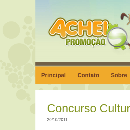
Pular
para
o
conteúdo
Principal
Contato
Sobre
Concurso Cultur
20/10/2011