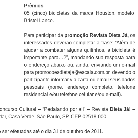
Prêmios
:
05 (cinco) bicicletas da marca Houston, modelo
Bristol Lance.
Para participar da
promoção
Revista Dieta Já
, os
interessados deverão completar a frase: “Além de
ajudar a combater alguns quilinhos, a bicicleta é
importante para…?”, mandando sua resposta para
o endereço abaixo ou, ainda, enviando um e-mail
para promocoesdietaja@escala.com.br, devendo o
participante informar via carta ou email seus dados
pessoais (nome, endereço completo, telefone
residencial e/ou telefone celular e/ou e-mail).
oncurso Cultural – “Pedalando por ai!” – Revista
Dieta Já!
–
ndar, Casa Verde, São Paulo, SP, CEP 02518-000.
ser efetuadas até o dia 31 de outubro de 2011.