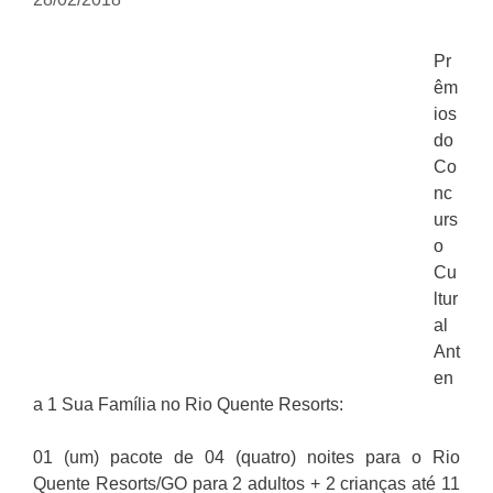
Pr
êm
ios
do
Co
nc
urs
o
Cu
ltur
al
Ant
en
a 1 Sua Família no Rio Quente Resorts:
01 (um) pacote de 04 (quatro) noites para o Rio
Quente Resorts/GO para 2 adultos + 2 crianças até 11