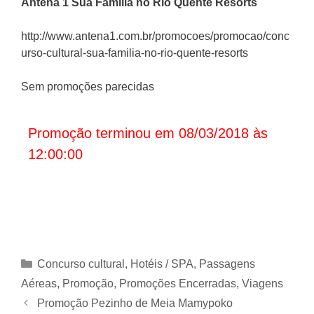
Antena 1
Sua Família no Rio Quente Resorts
http://www.antena1.com.br/promocoes/promocao/conc
urso-cultural-sua-familia-no-rio-quente-resorts
Sem promoções parecidas
Promoção terminou em 08/03/2018 às
12:00:00
Categorias
Concurso cultural
,
Hotéis / SPA
,
Passagens
Aéreas
,
Promoção
,
Promoções Encerradas
,
Viagens
Promoção Pezinho de Meia Mamypoko