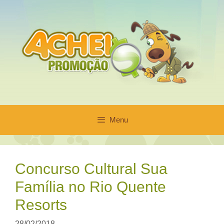
Pular
para
o
conteúdo
Menu
Concurso Cultural Sua
Família no Rio Quente
Resorts
28/02/2018