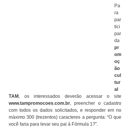
Pa
ra
par
tici
par
da
pr
om
oç
ão
cul
tur
al
TAM
, os interessados deverão acessar o site
www.tampromocoes.com.br
, preencher o cadastro
com todos os dados solicitados, e responder em no
máximo 300 (trezentos) caracteres a pergunta: “O que
você faria para levar seu pai à Fórmula 1?”.