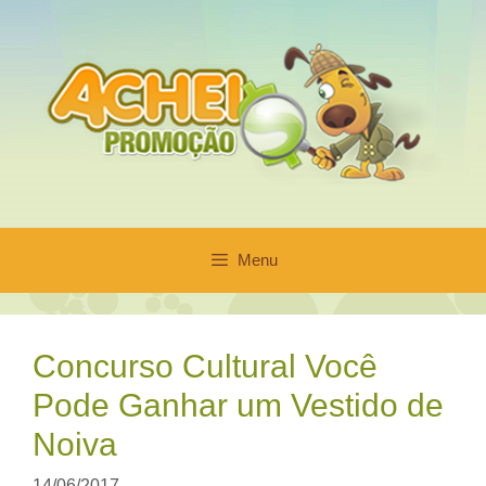
Pular
para
o
conteúdo
Menu
Concurso Cultural Você
Pode Ganhar um Vestido de
Noiva
14/06/2017