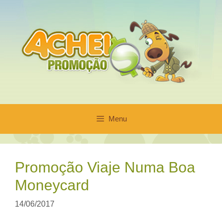
Pular
para
o
conteúdo
Menu
Promoção Viaje Numa Boa
Moneycard
14/06/2017