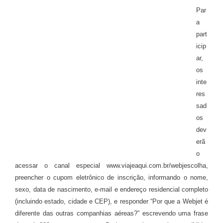
Par
a
part
icip
ar,
os
inte
res
sad
os
dev
erã
o
acessar o canal especial www.viajeaqui.com.br/webjescolha,
preencher o cupom eletrônico de inscrição, informando o nome,
sexo, data de nascimento, e-mail e endereço residencial completo
(incluindo estado, cidade e CEP), e responder “Por que a Webjet é
diferente das outras companhias aéreas?” escrevendo uma frase