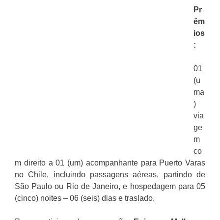
Pr
êm
ios
:
01
(u
ma
)
via
ge
m
co
m direito a 01 (um) acompanhante para Puerto Varas
no Chile, incluindo passagens aéreas, partindo de
São Paulo ou Rio de Janeiro, e hospedagem para 05
(cinco) noites – 06 (seis) dias e traslado.