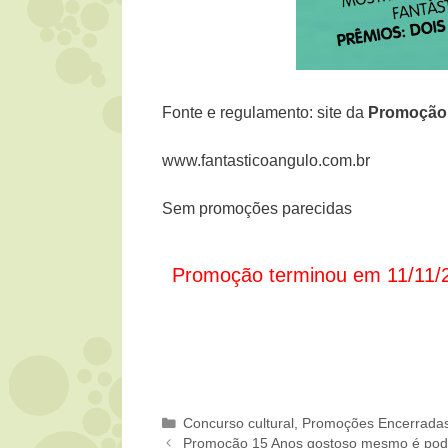
Fonte e regulamento: site da
Promoção
www.fantasticoangulo.com.br
Sem promoções parecidas
Promoção terminou em 11/11/
Categorias
Concurso cultural
,
Promoções Encerrada
Promoção 15 Anos gostoso mesmo é po