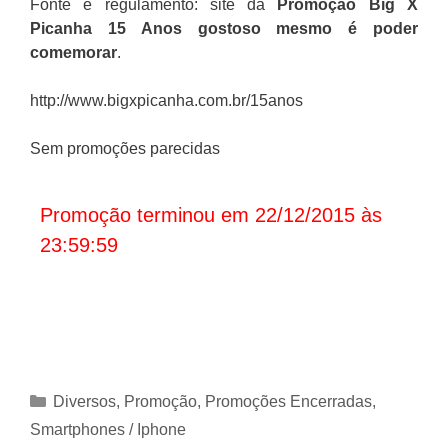
Fonte e regulamento: site da
Promoção
Big X
Picanha 15 Anos gostoso mesmo é poder
comemorar
.
http://www.bigxpicanha.com.br/15anos
Sem promoções parecidas
Promoção terminou em 22/12/2015 às
23:59:59
Categorias
Diversos
,
Promoção
,
Promoções Encerradas
,
Smartphones / Iphone