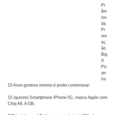
Pr
êm
ios
da
Pr
om
oç
ão
Big
X
Pic
an
ha
15 Anos gostoso mesmo é poder comemorar:
15 (quinze) Smartphone iPhone 5C, marca Apple com
Chip A6, 8 GB;