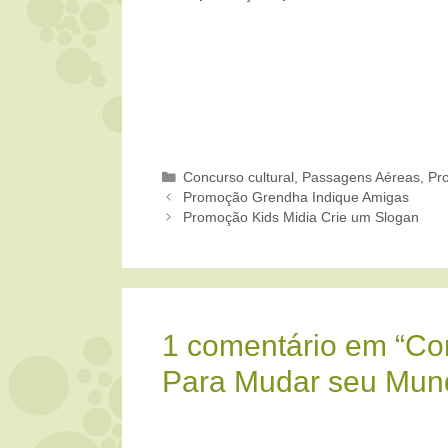
Categorias
Concurso cultural
,
Passagens Aéreas
,
Pr
Promoção Grendha Indique Amigas
Promoção Kids Midia Crie um Slogan
1 comentário em “Co
Para Mudar seu Mun