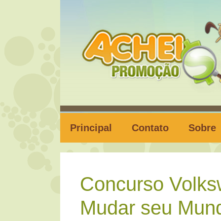
Pular
para
o
conteúdo
Principal
Contato
Sobre
Concurso Volks
Mudar seu Mun