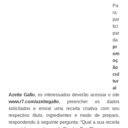
Pa
ra
par
tici
par
da
pr
om
oç
ão
cul
tur
al
Azeite Gallo
, os interessados deverão acessar o site
www.r7.com/azeitegallo
, preencher os dados
solicitados e enviar uma receita criativa com seu
respectivo título, ingredientes e modo de preparo,
respondendo à seguinte pergunta: “Qual a sua receita