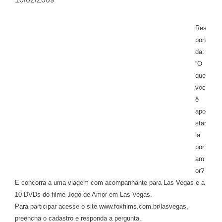
Res
pon
da:
“O
que
voc
ê
apo
star
ia
por
am
or?
E concorra a uma viagem com acompanhante para Las Vegas e a
10 DVDs do filme Jogo de Amor em Las Vegas.
Para participar acesse o site www.foxfilms.com.br/lasvegas,
preencha o cadastro e responda a pergunta.