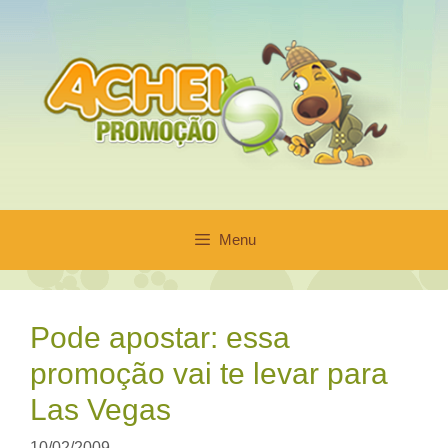
Pular
para
o
conteúdo
Menu
Pode apostar: essa
promoção vai te levar para
Las Vegas
10/02/2009