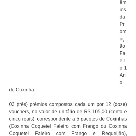
êm
ios
da
Pr
om
oç
ão
Fal
eir
o 1
An
o
de Coxinha:
03 (três) prêmios compostos cada um por 12 (doze)
vouchers, no valor de unitário de R$ 105,00 (cento e
cinco reais), correspondente a 5 pacotes de Coxinhas
(Coxinha Coquetel Faleiro com Frango ou Coxinha
Coquetel Faleiro com Frango e Requeijão),