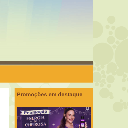
Promoções em destaque