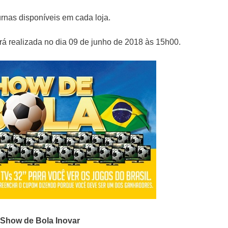
rnas disponíveis em cada loja.
á realizada no dia 09 de junho de 2018 às 15h00.
Show de Bola Inovar