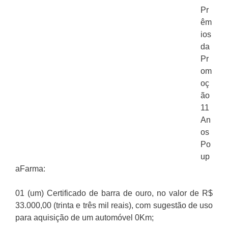
Pr
êm
ios
da
Pr
om
oç
ão
11
An
os
Po
up
aFarma:
01 (um) Certificado de barra de ouro, no valor de R$
33.000,00 (trinta e três mil reais), com sugestão de uso
para aquisição de um automóvel 0Km;