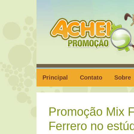
Pular
para
o
conteúdo
Principal
Contato
Sobre
Promoção Mix F
Ferrero no estú