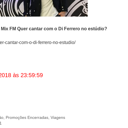
o
Mix FM
Quer cantar com o Di Ferrero no estúdio?
-cantar-com-o-di-ferrero-no-estudio/
2018 às 23:59:59
ão
,
Promoções Encerradas
,
Viagens
1