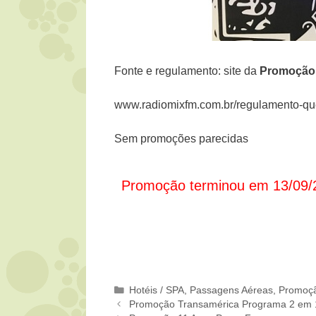
Fonte e regulamento: site da
Promoçã
www.radiomixfm.com.br/regulamento-quer
Sem promoções parecidas
Promoção terminou em 13/09/
Categorias
Hotéis / SPA
,
Passagens Aéreas
,
Promoç
Promoção Transamérica Programa 2 em 