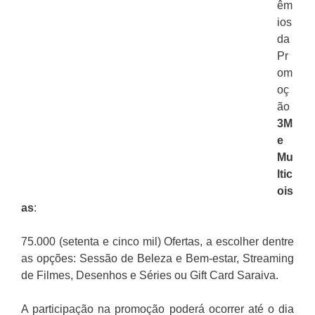
êm
ios
da
Pr
om
oç
ão
3M
e
Mu
ltic
ois
as
:
75.000 (setenta e cinco mil) Ofertas, a escolher dentre
as opções: Sessão de Beleza e Bem-estar, Streaming
de Filmes, Desenhos e Séries ou Gift Card Saraiva.
A participação na promoção poderá ocorrer até o dia