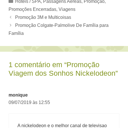
Categorias
Hotéis / SPA
,
Passagens Aéreas
,
Promoção
,
Promoções Encerradas
,
Viagens
Promoção 3M e Multicoisas
Promoção Colgate-Palmolive De Família para
Família
1 comentário em “Promoção
Viagem dos Sonhos Nickelodeon”
monique
09/07/2019 às 12:55
A nickelodeon e o melhor canal de televisao