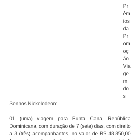
Pr
êm
ios
da
Pr
om
oç
ão
Via
ge
m
do
s
Sonhos Nickelodeon:
01 (uma) viagem para Punta Cana, República
Dominicana, com duração de 7 (sete) dias, com direito
a 3 (três) acompanhantes, no valor de R$ 48.850,00