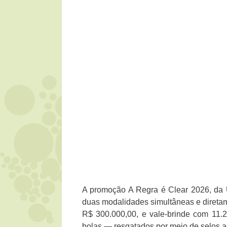
A promoção A Regra é Clear 2026, da U
duas modalidades simultâneas e diretame
R$ 300.000,00, e vale-brinde com 11.25
bolas — resgatados por meio de selos 