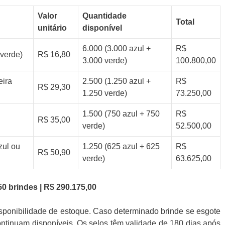
Valor
Quantidade
Total
unitário
disponível
6.000 (3.000 azul +
R$
 verde)
R$ 16,80
3.000 verde)
100.800,00
eira
2.500 (1.250 azul +
R$
R$ 29,30
1.250 verde)
73.250,00
1.500 (750 azul + 750
R$
R$ 35,00
verde)
52.500,00
zul ou
1.250 (625 azul + 625
R$
R$ 50,90
verde)
63.625,00
50 brindes | R$ 290.175,00
isponibilidade de estoque. Caso determinado brinde se esgote
ntinuam disponíveis. Os selos têm validade de 180 dias após