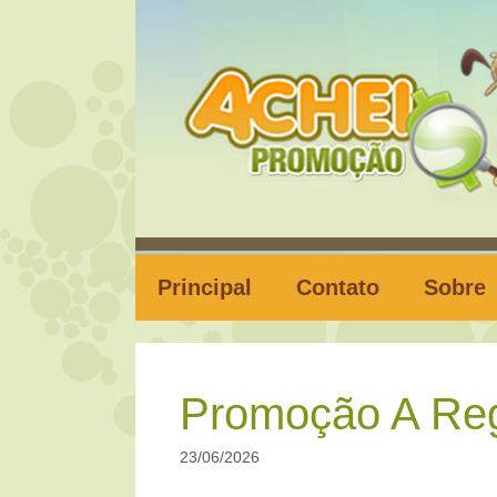
Pular
para
o
conteúdo
Principal
Contato
Sobre
Promoção A Reg
23/06/2026