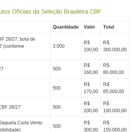
tos Oficiais da Seleção Brasileira CBF
Quantidade
Valor
Total
F 26/27, bola de
R$
R$
7 (conforme
3.000
100,00
300.000,00
R$
R$
27
500
160,00
80.000,00
R$
R$
500
170,00
85.000,00
R$
R$
 CBF 26/27
500
200,00
100.000,00
u Jaqueta Corta Vento
R$
R$
500
ibilidade)
300,00
150.000,00