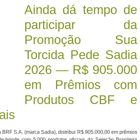
Ainda dá tempo de
participar da
Promoção Sua
Torcida Pede Sadia
2026 — R$ 905.000
em Prêmios com
Produtos CBF e
ais
 BRF S.A. (marca Sadia), distribui R$ 905.000,00 em prêmios
-brinde com 5.000 produtos oficiais da Seleção Brasileira