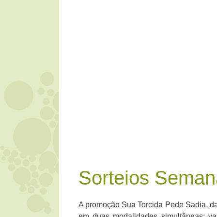
Sorteios Seman
A promoção Sua Torcida Pede Sadia, da
em duas modalidades simultâneas: vale