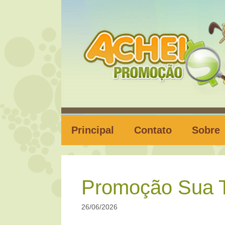
Pular
para
o
conteúdo
Principal
Contato
Sobre
Promoção Sua T
26/06/2026