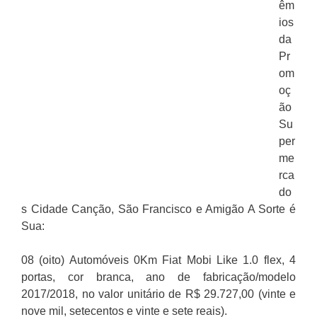
êm
ios
da
Pr
om
oç
ão
Su
per
me
rca
do
s Cidade Canção, São Francisco e Amigão A Sorte é
Sua:
08 (oito) Automóveis 0Km Fiat Mobi Like 1.0 flex, 4
portas, cor branca, ano de fabricação/modelo
2017/2018, no valor unitário de R$ 29.727,00 (vinte e
nove mil, setecentos e vinte e sete reais).