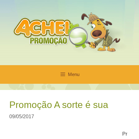
Pular
para
o
conteúdo
Menu
Promoção A sorte é sua
09/05/2017
Pr