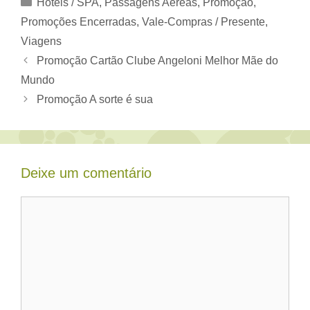
Categorias
Hotéis / SPA
,
Passagens Aéreas
,
Promoção
,
Promoções Encerradas
,
Vale-Compras / Presente
,
Viagens
Promoção Cartão Clube Angeloni Melhor Mãe do
Mundo
Promoção A sorte é sua
Deixe um comentário
Comentário