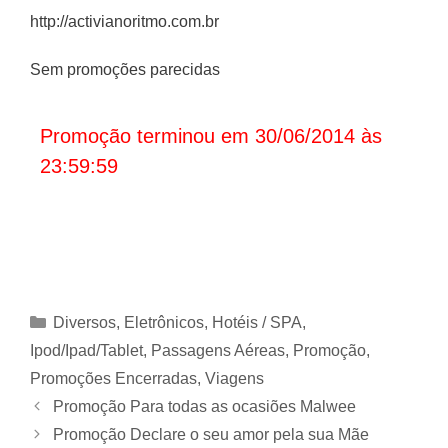
http://activianoritmo.com.br
Sem promoções parecidas
Promoção terminou em 30/06/2014 às
23:59:59
Categorias
Diversos
,
Eletrônicos
,
Hotéis / SPA
,
Ipod/Ipad/Tablet
,
Passagens Aéreas
,
Promoção
,
Promoções Encerradas
,
Viagens
Promoção Para todas as ocasiões Malwee
Promoção Declare o seu amor pela sua Mãe