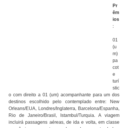
Pr
êm
ios
:
01
(u
m)
pa
cot
e
turí
stic
o com direito a 01 (um) acompanhante para um dos
destinos escolhido pelo contemplado entre: New
Orleans/EUA, Londres/Inglaterra, Barcelona/Espanha,
Rio de Janeiro/Brasil, Istambul/Turquia. A viagem
incluirá passagens aéreas, de ida e volta, em classe