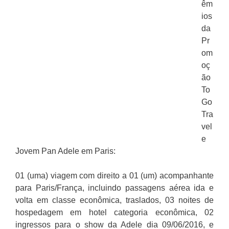
êm
ios
da
Pr
om
oç
ão
To
Go
Tra
vel
e
Jovem Pan Adele em Paris:
01 (uma) viagem com direito a 01 (um) acompanhante
para Paris/França, incluindo passagens aérea ida e
volta em classe econômica, traslados, 03 noites de
hospedagem em hotel categoria econômica, 02
ingressos para o show da Adele dia 09/06/2016, e