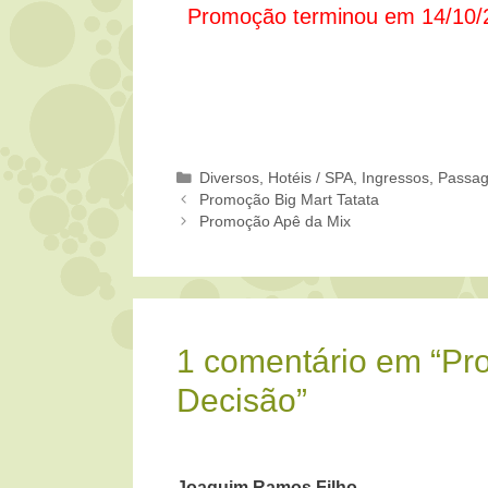
Promoção terminou em 14/10/
Categorias
Diversos
,
Hotéis / SPA
,
Ingressos
,
Passag
Promoção Big Mart Tatata
Promoção Apê da Mix
1 comentário em “Pr
Decisão”
Joaquim Ramos Filho