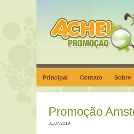
Pular
para
o
conteúdo
Principal
Contato
Sobre
Promoção Amste
31/07/2019