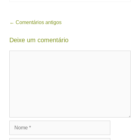
Navegação
← Comentários antigos
de
Deixe um comentário
comentário
Comentário
Nome