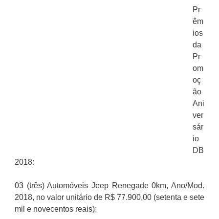
Pr
êm
ios
da
Pr
om
oç
ão
Ani
ver
sár
io
DB
2018:
03 (três) Automóveis Jeep Renegade 0km, Ano/Mod.
2018, no valor unitário de R$ 77.900,00 (setenta e sete
mil e novecentos reais);