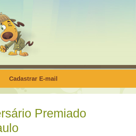
Cadastrar E-mail
rsário Premiado
aulo