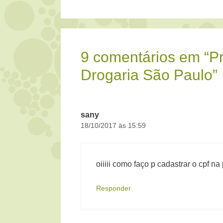
9 comentários em “P
Drogaria São Paulo”
sany
18/10/2017 às 15:59
oiiiii como faço p cadastrar o cpf n
Responder