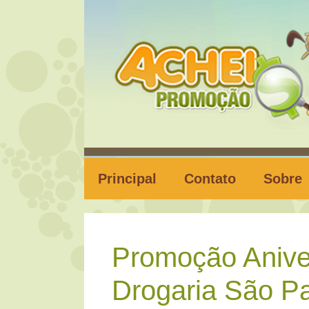
Pular
para
o
conteúdo
Principal
Contato
Sobre
Promoção Anive
Drogaria São P