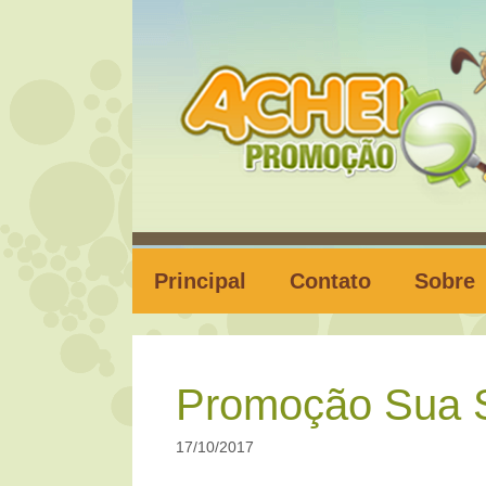
Pular
para
o
conteúdo
Principal
Contato
Sobre
Promoção Sua 
17/10/2017