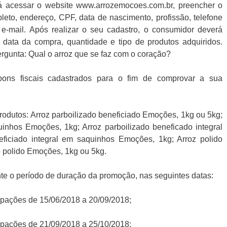
á acessar o website www.arrozemocoes.com.br, preencher o
eto, endereço, CPF, data de nascimento, profissão, telefone
 e-mail. Após realizar o seu cadastro, o consumidor deverá
 data da compra, quantidade e tipo de produtos adquiridos.
gunta: Qual o arroz que se faz com o coração?
pons fiscais cadastrados para o fim de comprovar a sua
rodutos: Arroz parboilizado beneficiado Emoções, 1kg ou 5kg;
uinhos Emoções, 1kg; Arroz parboilizado beneficado integral
eficiado integral em saquinhos Emoções, 1kg; Arroz polido
o polido Emoções, 1kg ou 5kg.
ante o período de duração da promoção, nas seguintes datas:
icipações de 15/06/2018 a 20/09/2018;
icipações de 21/09/2018 a 25/10/2018;