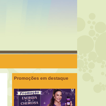
Promoções em destaque