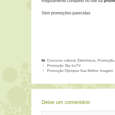
Regulamento completo no site da
promo
Sem promoções parecidas
Categorias
Concurso cultural
,
Eletrônicos
,
Promoção
Promoção Sky truTV
Promoção Olympus Sua Melhor Imagem
Deixe um comentário
Comentário