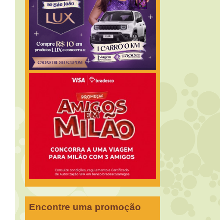
Encontre uma promoção