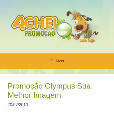
Pular
para
o
conteúdo
Menu
Promoção Olympus Sua
Melhor Imagem
20/07/2010