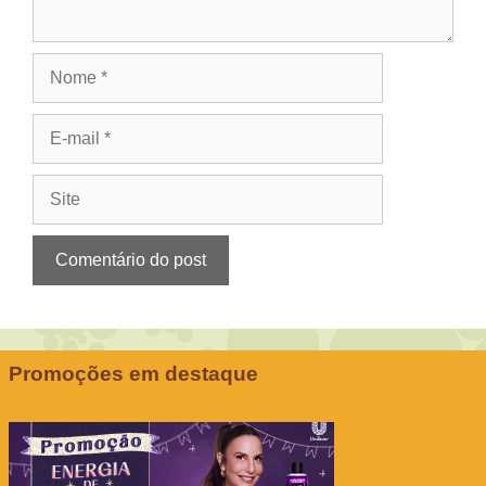
Nome
E-
mail
Site
Promoções em destaque