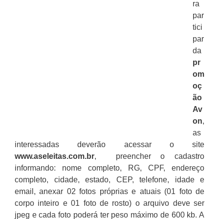
ra
par
tici
par
da
pr
om
oç
ão
Av
on
,
as
interessadas deverão acessar o site
www.aseleitas.com.br
, preencher o cadastro
informando: nome completo, RG, CPF, endereço
completo, cidade, estado, CEP, telefone, idade e
email, anexar 02 fotos próprias e atuais (01 foto de
corpo inteiro e 01 foto de rosto) o arquivo deve ser
jpeg e cada foto poderá ter peso máximo de 600 kb. A