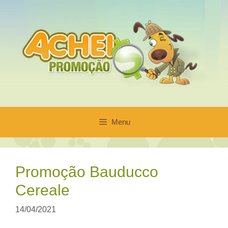
Pular
para
o
conteúdo
Menu
Promoção Bauducco
Cereale
14/04/2021