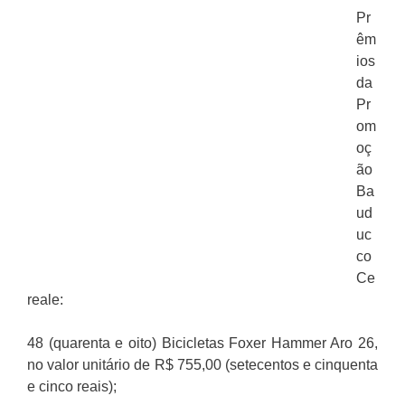
Pr
êm
ios
da
Pr
om
oç
ão
Ba
ud
uc
co
Ce
reale:
48 (quarenta e oito) Bicicletas Foxer Hammer Aro 26,
no valor unitário de R$ 755,00 (setecentos e cinquenta
e cinco reais);