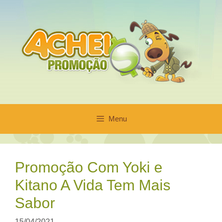
Pular
para
o
conteúdo
Menu
Promoção Com Yoki e
Kitano A Vida Tem Mais
Sabor
15/04/2021