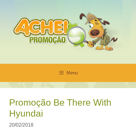
Pular
para
o
conteúdo
Menu
Promoção Be There With
Hyundai
20/02/2018