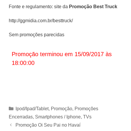
Fonte e regulamento: site da
Promoção
Best Truck
http://ggmidia.com.br/besttruck/
Sem promoções parecidas
Promoção terminou em 15/09/2017 às
18:00:00
Categorias
Ipod/Ipad/Tablet
,
Promoção
,
Promoções
Encerradas
,
Smartphones / Iphone
,
TVs
Promoção Oi Seu Pai no Havaí