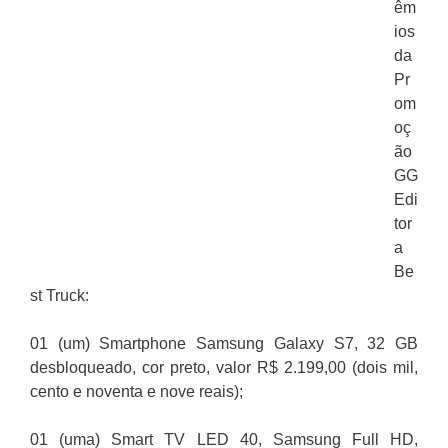
êm
ios
da
Pr
om
oç
ão
GG
Edi
tor
a
Be
st Truck:
01 (um) Smartphone Samsung Galaxy S7, 32 GB
desbloqueado, cor preto, valor R$ 2.199,00 (dois mil,
cento e noventa e nove reais);
01 (uma) Smart TV LED 40, Samsung Full HD,